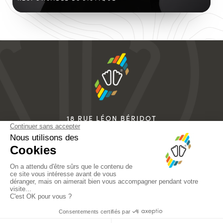
18 RUE LÉON BÉRIDOT
38500 VOIRON
FRANCE
+33 4 76 67 07 07
info@sidas.com
MENTIONS LÉGALES
Menu