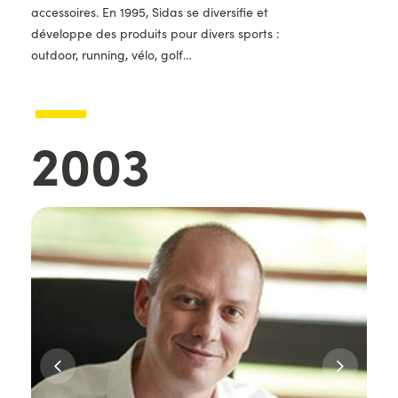
accessoires. En 1995, Sidas se diversifie et
développe des produits pour divers sports :
outdoor, running, vélo, golf…
—
Année
2003
Images
d'illustration