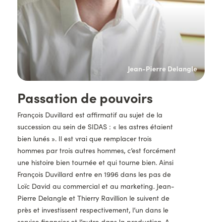
lion
Jean-Pierre Delangle
Titre
Passation de pouvoirs
Description
François Duvillard est affirmatif au sujet de la
succession au sein de SIDAS : « les astres étaient
bien lunés ». Il est vrai que remplacer trois
hommes par trois autres hommes, c’est forcément
une histoire bien tournée et qui tourne bien. Ainsi
François Duvillard entre en 1996 dans les pas de
Loïc David au commercial et au marketing. Jean-
Pierre Delangle et Thierry Ravillion le suivent de
près et investissent respectivement, l’un dans le
service financier et l’autre dans la production. A