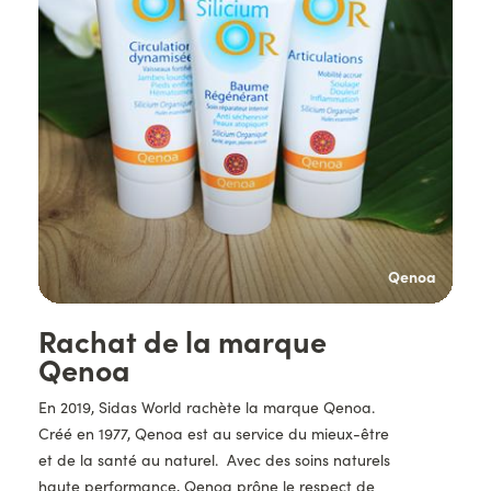
noa
Qenoa
Titre
Rachat de la marque
Qenoa
Description
En 2019, Sidas World rachète la marque Qenoa.
Créé en 1977, Qenoa est au service du mieux-être
et de la santé au naturel. Avec des soins naturels
haute performance, Qenoa prône le respect de