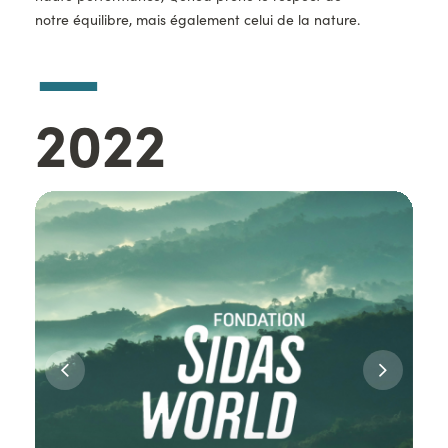
notre équilibre, mais également celui de la nature.
—
Année
2022
Images
d'illustration