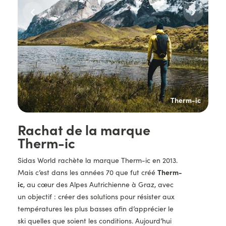
-ic
Therm-ic
Titre
Rachat de la marque
Therm-ic
Description
Sidas World rachète la marque Therm-ic en 2013.
Mais c’est dans les années 70 que fut créé
Therm-
ic
, au cœur des Alpes Autrichienne à Graz, avec
un objectif : créer des solutions pour résister aux
températures les plus basses afin d’apprécier le
ski quelles que soient les conditions. Aujourd’hui