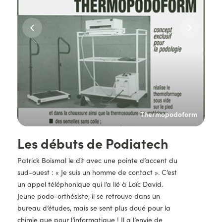
gie
Thermopodoform
Titre
Les débuts de Podiatech
Description
Patrick Boismal le dit avec une pointe d’accent du
sud-ouest : « Je suis un homme de contact ». C’est
un appel téléphonique qui l’a lié à Loïc David.
Jeune podo-orthésiste, il se retrouve dans un
bureau d’études, mais se sent plus doué pour la
chimie que pour l’informatique ! Il a l’envie de