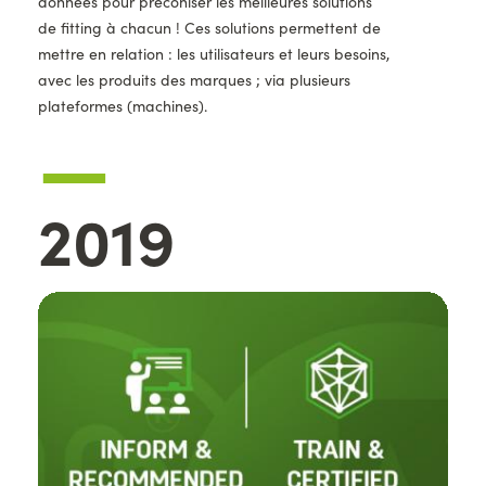
données pour préconiser les meilleures solutions
de fitting à chacun ! Ces solutions permettent de
mettre en relation : les utilisateurs et leurs besoins,
avec les produits des marques ; via plusieurs
plateformes (machines).
—
Année
2019
Images
d'illustration