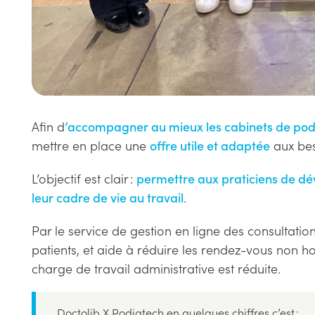
Afin d
’accompagner au mieux les cabinets de pod
mettre en place une
offre utile et adaptée
aux bes
L’objectif est clair :
permettre aux praticiens de dév
leur cadre de vie au travail
.
Par le service de gestion en ligne des consultation
patients, et aide à réduire les rendez-vous non h
charge de travail administrative est réduite.
Doctolib X Podiatech en quelques chiffres c’est :