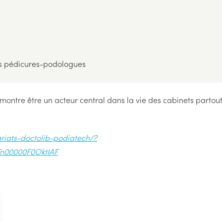
es pédicures-podologues
montre être un acteur central dans la vie des cabinets partou
nariats-doctolib-podiatech/?
Tn00000F0OktIAF