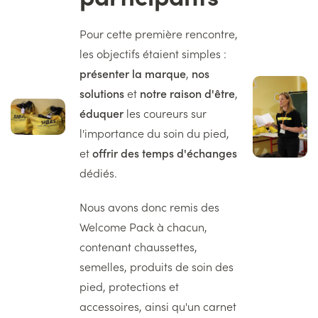
Texte
Pour cette première rencontre,
les objectifs étaient simples :
présenter la marque
,
nos
Image
solutions
et
notre raison d'être
,
droite
Image
éduquer
les coureurs sur
gauche
l'importance du soin du pied,
et
offrir des temps d'échanges
dédiés.
Nous avons donc remis des
Welcome Pack à chacun,
contenant chaussettes,
semelles, produits de soin des
pied, protections et
accessoires, ainsi qu'un carnet