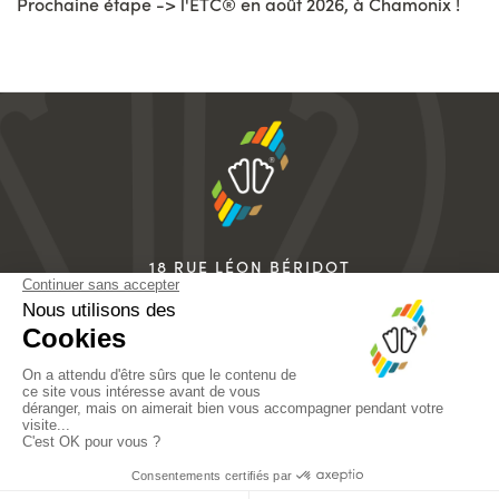
Prochaine étape -> l'ETC® en août 2026, à Chamonix !
18 RUE LÉON BÉRIDOT
38500 VOIRON
FRANCE
+33 4 76 67 07 07
info@sidas.com
MENTIONS LÉGALES