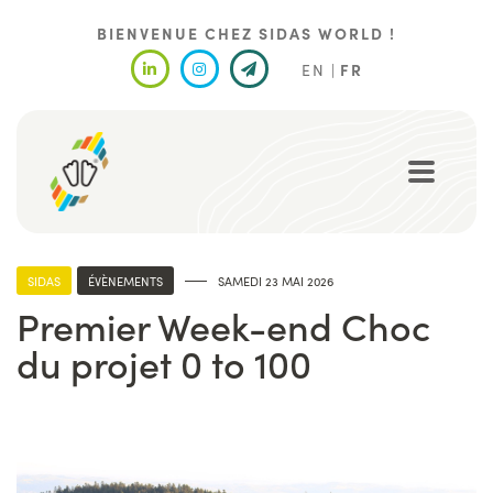
Aller
au
BIENVENUE CHEZ SIDAS WORLD !
contenu
EN
FR
principal
SIDAS
ÉVÈNEMENTS
SAMEDI 23 MAI 2026
Premier Week-end Choc
du projet 0 to 100