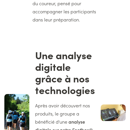
du coureur, pensé pour
accompagner les participants
dans leur préparation.
Une analyse
Titre
digitale
grâce à nos
technologies
Image
gauche
Texte
Après avoir découvert nos
Image
droite
produits, le groupe a
bénéficié d'une
analyse
digitale sur notre Feetbox®
,