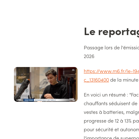
Le report
Titre
Texte
Passage lors de l'émissio
2026
Image
https://www.m6.fr/le-19
gauche
c_13160400
de la minute 
En voici un résumé : "Fac
chauffants séduisent de 
vestes à batteries, malg
progresse de 12 à 13% pa
pour sécurité et autonom
l'importance de superpos