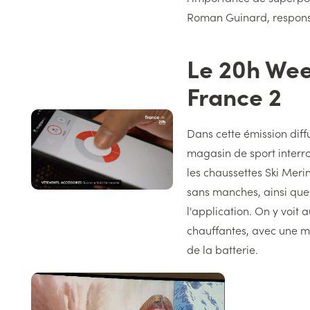
Roman Guinard, responsa
Le 20h We
Titre
France 2
Image
Texte
gauche
Dans cette émission diffu
magasin de sport interr
les chaussettes Ski Merin
sans manches, ainsi que
l'application. On y voit a
chauffantes, avec une m
de la batterie.
Image
gauche