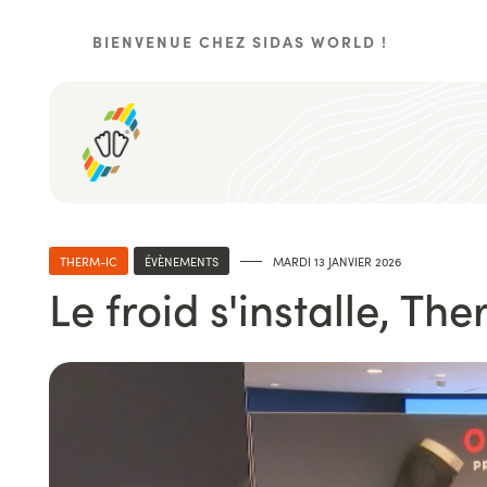
Aller
au
BIENVENUE CHEZ SIDAS WORLD !
contenu
principal
THERM-IC
ÉVÈNEMENTS
MARDI 13 JANVIER 2026
Le froid s'installe, Th