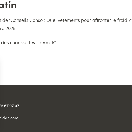
atin
s de "Conseils Conso : Quel vêtements pour affronter le froid ?
re 2025.
 des chaussettes Therm-IC.
76 67 07 07
sidas.com