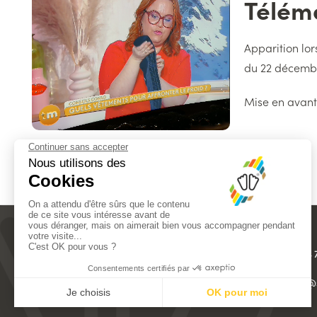
Télém
Titre
Texte
Apparition lor
du 22 décemb
Mise en avant
+33 4 
18 RUE LÉON BÉRIDOT
38500 VOIRON
FRANCE
info@