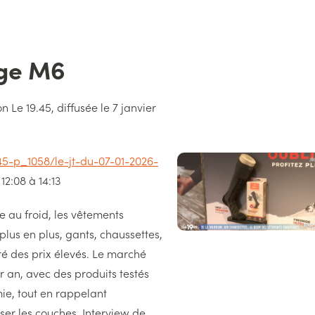
age M6
n Le 19.45, diffusée le 7 janvier
Image
45-p_1058/le-jt-du-07-01-2026-
droite
12:08 à 14:13
e au froid, les vêtements
plus en plus, gants, chaussettes,
ré des prix élevés. Le marché
r an, avec des produits testés
ie, tout en rappelant
er les couches. Interview de