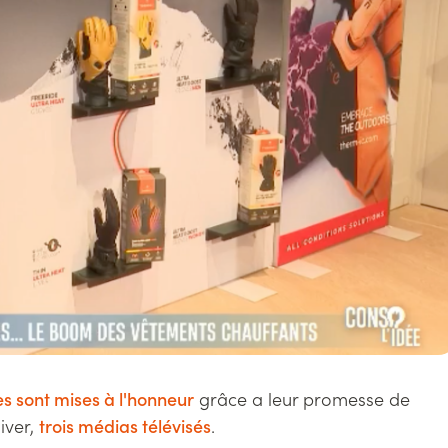
es sont mises à l'honneur
grâce a leur promesse de
iver,
trois médias télévisés
.