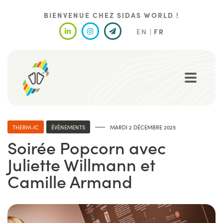
Aller
au
BIENVENUE CHEZ SIDAS WORLD !
contenu
EN
FR
principal
THERM-IC
ÉVÈNEMENTS
MARDI 2 DÉCEMBRE 2025
Soirée Popcorn avec
Juliette Willmann et
Camille Armand