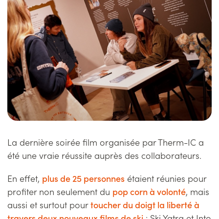
La dernière soirée film organisée par Therm-IC a
été une vraie réussite auprès des collaborateurs.
En effet,
plus de 25 personnes
étaient réunies pour
profiter non seulement du
pop corn à volonté
, mais
aussi et surtout pour
toucher du doigt la liberté à
travers deux nouveaux films de ski
: Ski Yatra et Into