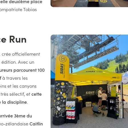
belle deuxième place
ompatriote Tobias
ce Run
Image
droite
 crée officiellement
 édition. Avec un
oureurs parcourent 100
f
à travers les
ins et les canyons
rès sélectif, et
cette
 la discipline
.
rrivée 3ème du
 néo-zélandaise
Caitlin