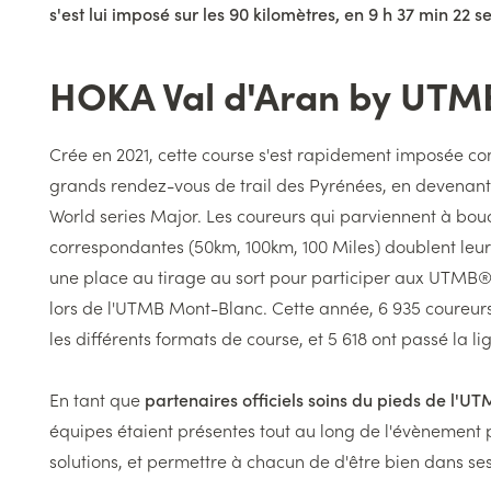
s'est lui imposé sur les 90 kilomètres, en 9 h 37 min 22 s
HOKA Val d'Aran by UTM
Titre
Texte
Crée en 2021, cette course s'est rapidement imposée co
grands rendez-vous de trail des Pyrénées, en deven
World series Major. Les coureurs qui parviennent à bouc
correspondantes (50km, 100km, 100 Miles) doublent leur
une place au tirage au sort pour participer aux UTMB® 
lors de l'UTMB Mont-Blanc. Cette année, 6 935 coureurs
les différents formats de course, et 5 618 ont passé la li
En tant que
partenaires officiels soins du pieds de l'U
équipes étaient présentes tout au long de l'évènement 
solutions, et permettre à chacun de d'être bien dans se