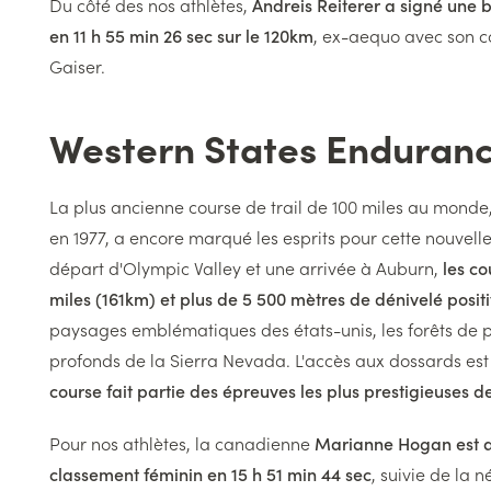
Du côté des nos athlètes,
Andreis Reiterer a signé une 
en 11 h 55 min 26 sec sur le 120km
, ex-aequo avec son c
Gaiser.
Western States Enduran
Titre
Texte
La plus ancienne course de trail de 100 miles au monde,
en 1977, a encore marqué les esprits pour cette nouvelle
départ d'Olympic Valley et une arrivée à Auburn,
les c
miles (161km) et plus de 5 500 mètres de dénivelé positi
paysages emblématiques des états-unis, les forêts de p
profonds de la Sierra Nevada. L'accès aux dossards est t
course fait partie des épreuves les plus prestigieuses de
Pour nos athlètes, la canadienne
Marianne Hogan est a
classement féminin en 15 h 51 min 44 sec
, suivie de la