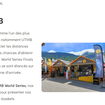
ec.
B
mme l'un des plus
ant notamment UTMB
Image
ler les distances
droite
s chances d'obtenir
World Series Finals
 se sont élancés sur
gne d'arrivée.
TMB World Series
, nos
pour présenter nos
s baskets.