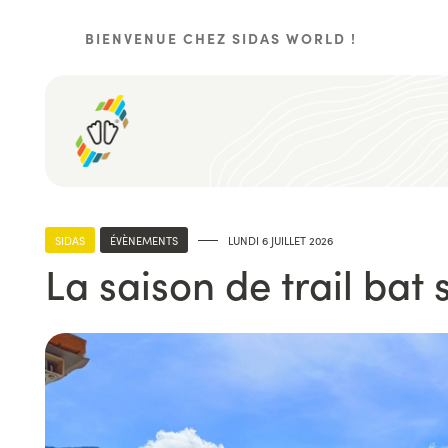
Aller
au
BIENVENUE CHEZ SIDAS WORLD !
contenu
principal
SIDAS
ÉVÈNEMENTS
LUNDI 6 JUILLET 2026
La saison de trail bat 