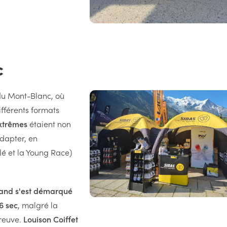
c
du Mont-Blanc, où
Image
droite
ifférents formats
xtrêmes
étaient non
adapter, en
é et la Young Race)
hand s'est démarqué
6 sec
, malgré la
preuve.
Louison Coiffet