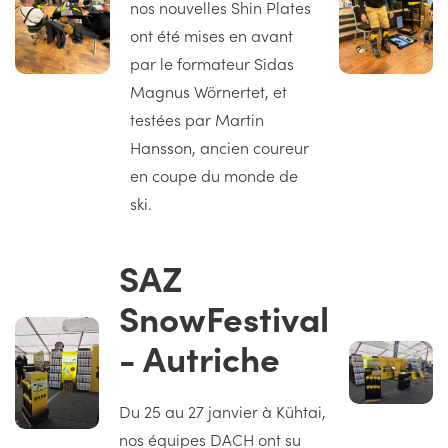
nos nouvelles Shin Plates
ont été mises en avant
par le formateur Sidas
Magnus Wörnertet, et
testées par Martin
Hansson, ancien coureur
en coupe du monde de
ski.
SAZ
Titre
SnowFestival
Image
- Autriche
gauche
Image
droite
Texte
Du 25 au 27 janvier à Kühtai,
nos équipes DACH ont su