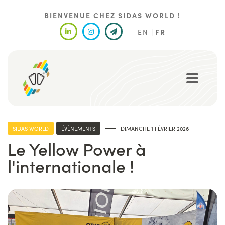
Aller
au
BIENVENUE CHEZ SIDAS WORLD !
contenu
EN
FR
principal
SIDAS WORLD
ÉVÈNEMENTS
DIMANCHE 1 FÉVRIER 2026
Le Yellow Power à
l'internationale !