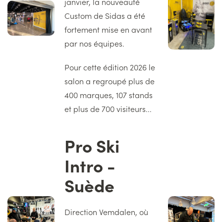
janvier, la nouveauté
droite
Image
Custom de Sidas a été
gauche
fortement mise en avant
par nos équipes.
Pour cette édition 2026 le
salon a regroupé plus de
400 marques, 107 stands
et plus de 700 visiteurs...
Pro Ski
Titre
Intro -
Suède
Image
Image
Texte
gauche
droite
Direction Vemdalen, où