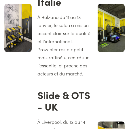
Italie
Image
Image
gauche
droite
Texte
À Bolzano du 11 au 13
janvier, le salon a mis un
accent clair sur la qualité
et l’international.
Prowinter reste « petit
mais raffiné », centré sur
l’essentiel et proche des
acteurs et du marché.
Slide & OTS
Titre
- UK
Texte
À Liverpool, du 12 au 14
Image