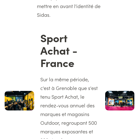
mettre en avant l'identité de
Sidas.
Sport
Titre
Achat -
France
Texte
Sur la même période,
c'est à Grenoble que s'est
Image
Image
tenu Sport Achat, le
gauche
droite
rendez-vous annuel des
marques et magasins
Outdoor, regroupant 500
marques exposantes et